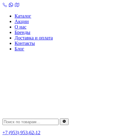
Skip
to
content
Каталог
Акции
О нас
Бренды
Доставка и оплата
Контакты
Блог
+7 (953) 953-62-12