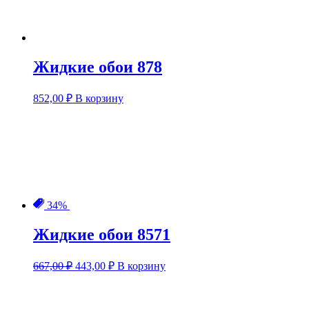
Жидкие обои 878
852,00
₽
В корзину
34%
Жидкие обои 8571
Первоначальная
Текущая
667,00
₽
443,00
₽
В корзину
цена
цена:
составляла
443,00 ₽.
667,00 ₽.