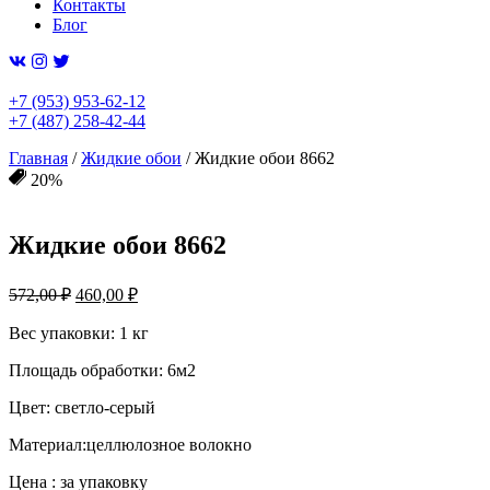
Контакты
Блог
+7 (953) 953-62-12
+7 (487) 258-42-44
Главная
/
Жидкие обои
/ Жидкие обои 8662
20%
Жидкие обои 8662
Первоначальная
Текущая
572,00
₽
460,00
₽
цена
цена:
составляла
Вес упаковки: 1 кг
460,00 ₽.
572,00 ₽.
Площадь обработки: 6м2
Цвет: светло-серый
Материал:целлюлозное волокно
Цена : за упаковку