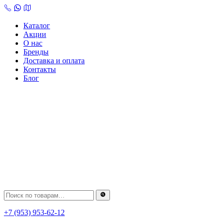
Skip
to
content
Каталог
Акции
О нас
Бренды
Доставка и оплата
Контакты
Блог
+7 (953) 953-62-12