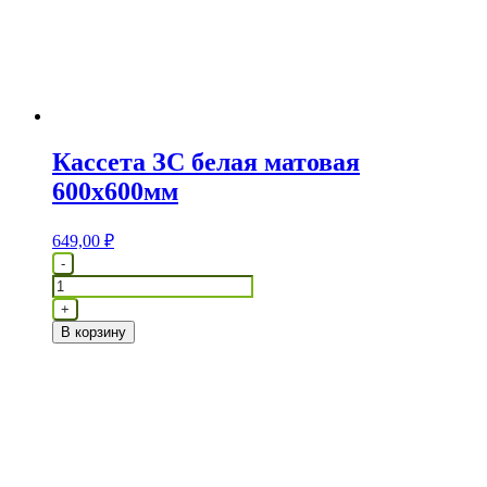
Кассета ЗС белая матовая
600х600мм
649,00
₽
Количество
-
товара
Кассета
+
ЗС
В корзину
белая
матовая
600х600мм