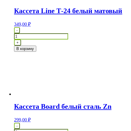
Кассета Line Т-24 белый матовый
349,00
₽
Количество
-
товара
Кассета
+
Line
В корзину
Т-24
белый
матовый
Кассета Воаrd белый сталь Zn
299,00
₽
Количество
-
товара