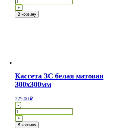
Кассета
+
Воаrd
В корзину
белый
сталь
Zn
Кассета ЗС белая матовая
300х300мм
225,00
₽
Количество
-
товара
Кассета
+
ЗС
В корзину
белая
матовая
300х300мм