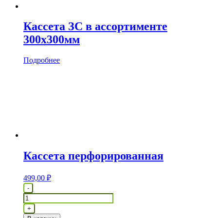
Кассета ЗС в ассортименте
300х300мм
Подробнее
Кассета перфорированная
499,00
₽
Количество
-
товара
Кассета
+
перфорированная