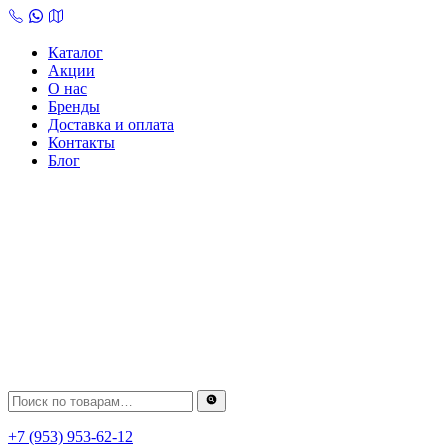
Skip
to
content
Каталог
Акции
О нас
Бренды
Доставка и оплата
Контакты
Блог
+7 (953) 953-62-12