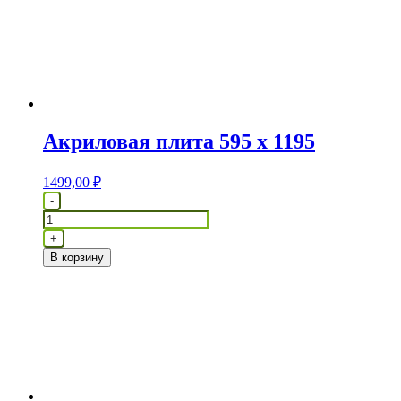
Акриловая плита 595 х 1195
1499,00
₽
Количество
-
товара
Акриловая
+
плита
В корзину
595
х
1195