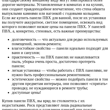
благодаря своему внешнему виду могут имитировать более
дорогие материалы. Установленные в комнатах и на кухнях,
они создают правдоподобное впечатление, что стена обшита
выпуклыми камнями или вагонкой с годовыми кольцами.
Если же купить панели ПВХ для ванной, после их установки
вы получите аккуратное, светлое помещение, освежать вид
которого позволяют низкие цены на панели ПВХ. У панелей
ПВХ, а, конкретно, стеновых, есть важные преимущества:
долговечность — что актуально для редко используемых
помещений, эконом-ремонта;
влагостойкие свойства — панели идеально подходят для
ванн и санузлов;
практичность — на ПВХ панелях не накапливается
пыль, уборка очень проста, достаточно протереть
панели;
легкая установка — чтобы работать с ПВХ панелями, не
нужно быть профессиональным ремонтником;
эстетические свойства — можно подобрать панели в тон
другим предметам интерьера, они позволяют «спрятать»
проводку, не нуждающиеся в ремонте трубы;
доступные цены!
Купив панели ПВХ, вы вряд ли столкнетесь с их
недостатками. Риск представляют лишь радикальные
перепады температур и плавление панелей при пожаре —