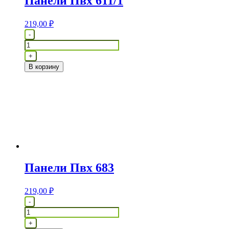
Панели Пвх 611/1
219,00
₽
Количество
-
товара
Панели
+
Пвх
В корзину
611/1
Панели Пвх 683
219,00
₽
Количество
-
товара
Панели
+
Пвх