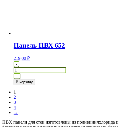
Панель ПВХ 652
219,00
₽
Количество
-
товара
Панель
+
ПВХ
В корзину
652
1
2
3
4
→
ПВХ панели для стен изготовлены из поливинилхлорида и