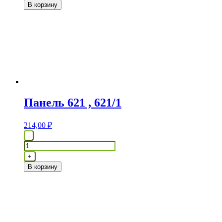
В корзину
683
Панель 621 , 621/1
214,00
₽
Количество
-
товара
Панель
+
621
В корзину
,
621/1