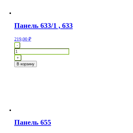
Панель 633/1 , 633
219,00
₽
Количество
-
товара
Панель
+
633/1
В корзину
,
633
Панель 655