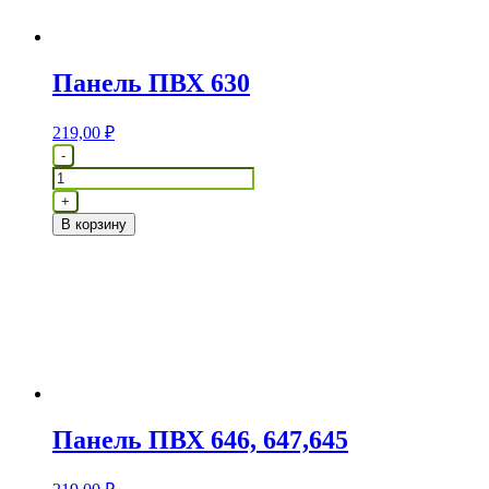
Панель ПВХ 630
219,00
₽
Количество
-
товара
Панель
+
ПВХ
В корзину
630
Панель ПВХ 646, 647,645