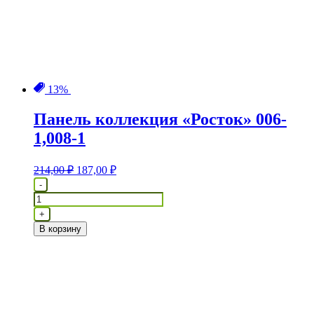
13%
Панель коллекция «Росток» 006-
1,008-1
Первоначальная
Текущая
214,00
₽
187,00
₽
цена
цена:
Количество
-
составляла
187,00 ₽.
товара
214,00 ₽.
Панель
+
коллекция
В корзину
"Росток"
006-
1,008-
1