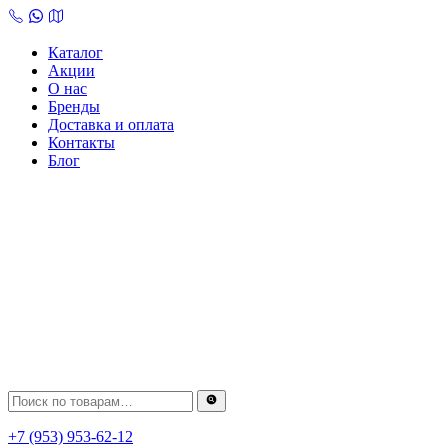
Skip
to
content
Каталог
Акции
О нас
Бренды
Доставка и оплата
Контакты
Блог
+7 (953) 953-62-12