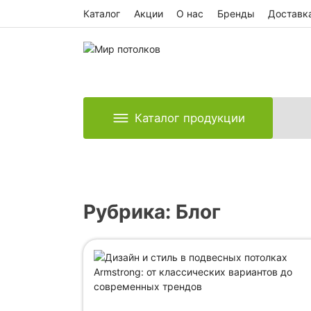
Skip
Каталог
Акции
О нас
Бренды
Доставка
to
content
Каталог продукции
Рубрика:
Блог