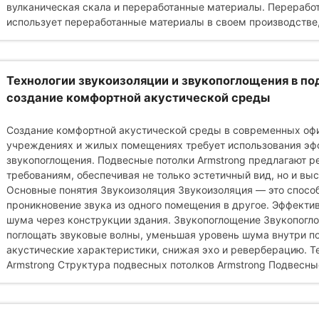
вулканическая скала и переработанные материалы. Переработ
использует переработанные материалы в своем производстве,
Технологии звукоизоляции и звукопоглощения в по
создание комфортной акустической среды
Создание комфортной акустической среды в современных офи
учреждениях и жилых помещениях требует использования эфф
звукопоглощения. Подвесные потолки Armstrong предлагают р
требованиям, обеспечивая не только эстетичный вид, но и вы
Основные понятия Звукоизоляция Звукоизоляция — это спосо
проникновение звука из одного помещения в другое. Эффект
шума через конструкции здания. Звукопоглощение Звукопогл
поглощать звуковые волны, уменьшая уровень шума внутри п
акустические характеристики, снижая эхо и реверберацию. Т
Armstrong Структура подвесных потолков Armstrong Подвесные