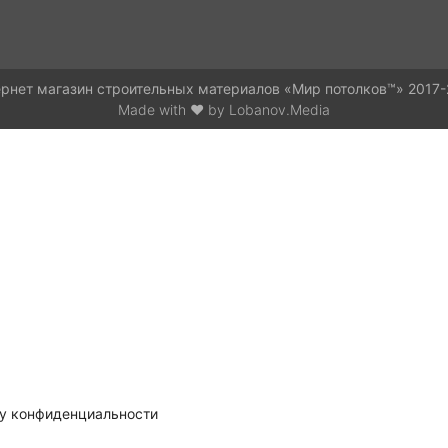
рнет магазин строительных материалов «Мир потолков™»
2017-
Made with ❤ by
Lobanov.Media
у конфиденциальности