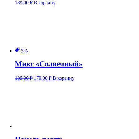
189,00
₽
В корзину
5%
Микс «Солнечный»
Первоначальная
Текущая
189,00
₽
179,00
₽
В корзину
цена
цена:
составляла
179,00 ₽.
189,00 ₽.