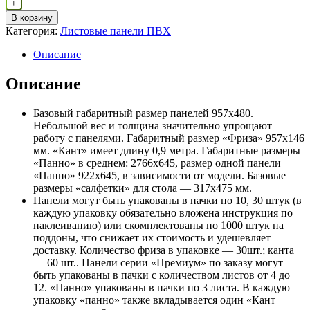
+
ПВХ
В корзину
папортник
Категория:
Листовые панели ПВХ
золотой
Описание
Описание
Базовый габаритный размер панелей 957х480.
Небольшой вес и толщина значительно упрощают
работу с панелями. Габаритный размер «Фриза» 957х146
мм. «Кант» имеет длину 0,9 метра. Габаритные размеры
«Панно» в среднем: 2766х645, размер одной панели
«Панно» 922х645, в зависимости от модели. Базовые
размеры «салфетки» для стола — 317х475 мм.
Панели могут быть упакованы в пачки по 10, 30 штук (в
каждую упаковку обязательно вложена инструкция по
наклеиванию) или скомплектованы по 1000 штук на
поддоны, что снижает их стоимость и удешевляет
доставку. Количество фриза в упаковке — 30шт.; канта
— 60 шт.. Панели серии «Премиум» по заказу могут
быть упакованы в пачки с количеством листов от 4 до
12. «Панно» упакованы в пачки по 3 листа. В каждую
упаковку «панно» также вкладывается один «Кант