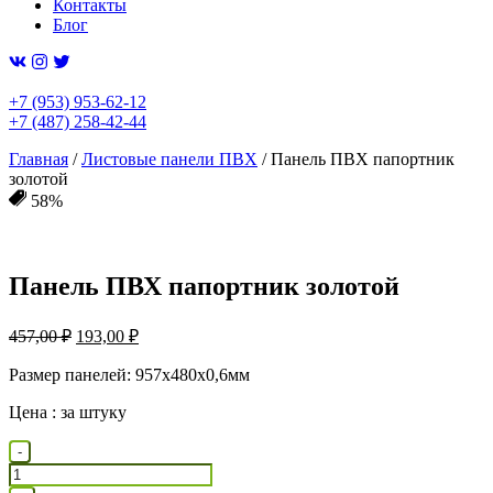
Контакты
Блог
+7 (953) 953-62-12
+7 (487) 258-42-44
Главная
/
Листовые панели ПВХ
/ Панель ПВХ папортник
золотой
58%
Панель ПВХ папортник золотой
Первоначальная
Текущая
457,00
₽
193,00
₽
цена
цена:
составляла
Размер панелей: 957х480х0,6мм
193,00 ₽.
457,00 ₽.
Цена : за штуку
Количество
-
товара
Панель