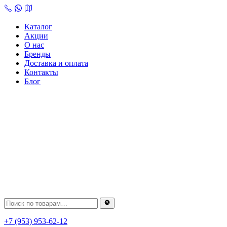
Skip
to
content
Каталог
Акции
О нас
Бренды
Доставка и оплата
Контакты
Блог
+7 (953) 953-62-12