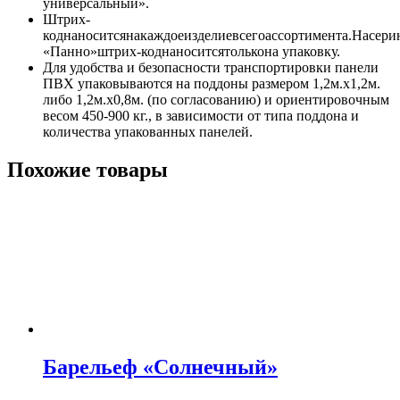
универсальный».
Штрих-
коднаноситсянакаждоеизделиевсегоассортимента.Насер
«Панно»штрих-коднаноситсятолькона упаковку.
Для удобства и безопасности транспортировки панели
ПВХ упаковываются на поддоны размером 1,2м.х1,2м.
либо 1,2м.х0,8м. (по согласованию) и ориентировочным
весом 450-900 кг., в зависимости от типа поддона и
количества упакованных панелей.
Похожие товары
Барельеф «Солнечный»