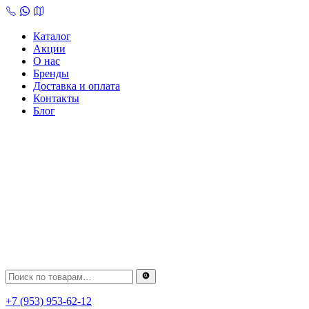
Skip
to
content
Каталог
Акции
О нас
Бренды
Доставка и оплата
Контакты
Блог
+7 (953) 953-62-12