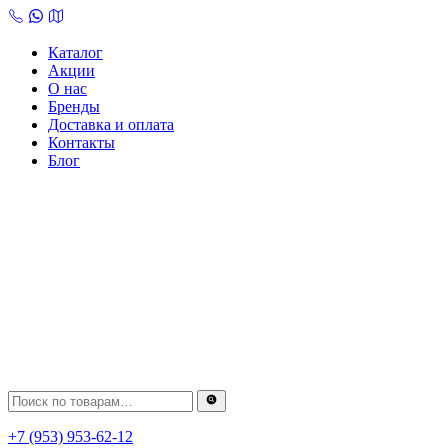
Skip
to
content
Каталог
Акции
О нас
Бренды
Доставка и оплата
Контакты
Блог
+7 (953) 953-62-12