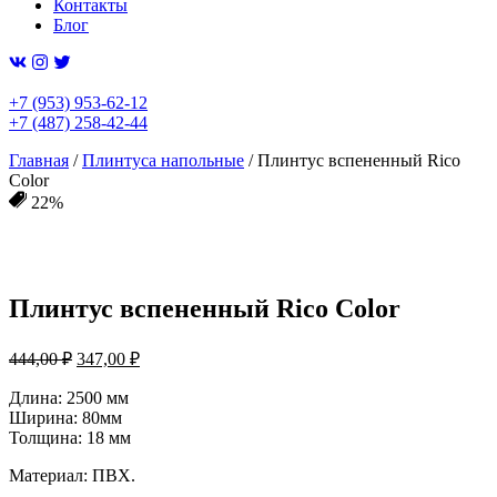
Контакты
Блог
+7 (953) 953-62-12
+7 (487) 258-42-44
Главная
/
Плинтуса напольные
/ Плинтус вспененный Rico
Color
22%
Плинтус вспененный Rico Color
Первоначальная
Текущая
444,00
₽
347,00
₽
цена
цена:
составляла
Длина: 2500 мм
347,00 ₽.
Ширина: 80мм
444,00 ₽.
Толщина: 18 мм
Материал: ПВХ.