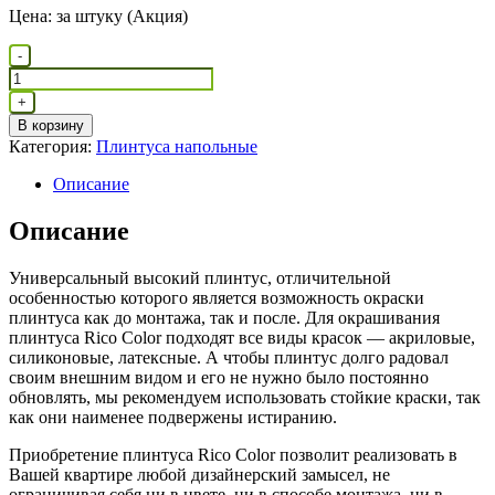
Цена: за штуку (Акция)
Количество
-
товара
Плинтус
+
вспененный
В корзину
Rico
Категория:
Плинтуса напольные
Color
Описание
Описание
Универсальный высокий плинтус, отличительной
особенностью которого является возможность окраски
плинтуса как до монтажа, так и после. Для окрашивания
плинтуса Rico Color подходят все виды красок — акриловые,
силиконовые, латексные. А чтобы плинтус долго радовал
своим внешним видом и его не нужно было постоянно
обновлять, мы рекомендуем использовать стойкие краски, так
как они наименее подвержены истиранию.
Приобретение плинтуса Rico Color позволит реализовать в
Вашей квартире любой дизайнерский замысел, не
ограничивая себя ни в цвете, ни в способе монтажа, ни в