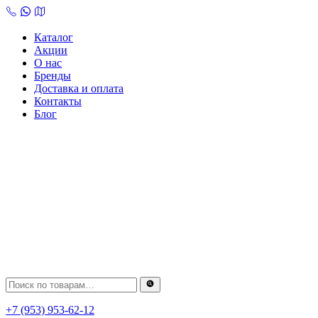
Skip
to
content
Каталог
Акции
О нас
Бренды
Доставка и оплата
Контакты
Блог
+7 (953) 953-62-12