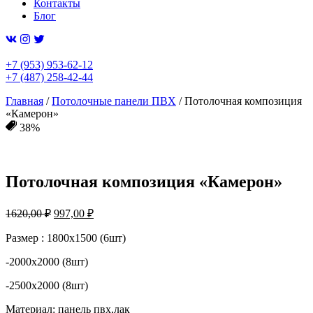
Контакты
Блог
+7 (953) 953-62-12
+7 (487) 258-42-44
Главная
/
Потолочные панели ПВХ
/ Потолочная композиция
«Камерон»
38%
Потолочная композиция «Камерон»
Первоначальная
Текущая
1620,00
₽
997,00
₽
цена
цена:
составляла
Размер : 1800х1500 (6шт)
997,00 ₽.
1620,00 ₽.
-2000х2000 (8шт)
-2500х2000 (8шт)
Материал: панель пвх,лак