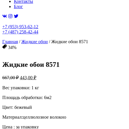
Контакты
Блог
+7 (953) 953-62-12
+7 (487) 258-42-44
Главная
/
Жидкие обои
/ Жидкие обои 8571
34%
Жидкие обои 8571
Первоначальная
Текущая
667,00
₽
443,00
₽
цена
цена:
составляла
Вес упаковки: 1 кг
443,00 ₽.
667,00 ₽.
Площадь обработки: 6м2
Цвет: бежевый
Материал:целлюлозное волокно
Цена : за упаковку