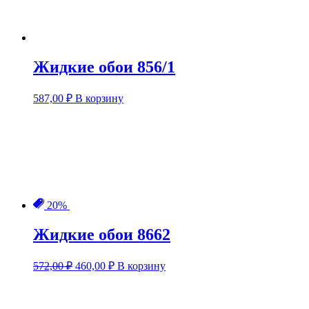
Жидкие обои 856/1
587,00
₽
В корзину
20%
Жидкие обои 8662
Первоначальная
Текущая
572,00
₽
460,00
₽
В корзину
цена
цена:
составляла
460,00 ₽.
572,00 ₽.