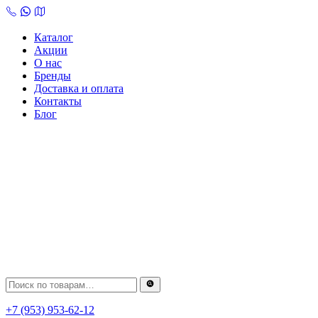
Skip
to
content
Каталог
Акции
О нас
Бренды
Доставка и оплата
Контакты
Блог
+7 (953) 953-62-12