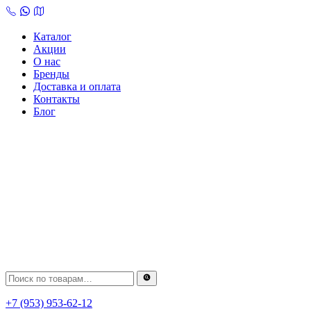
Skip
to
content
Каталог
Акции
О нас
Бренды
Доставка и оплата
Контакты
Блог
+7 (953) 953-62-12