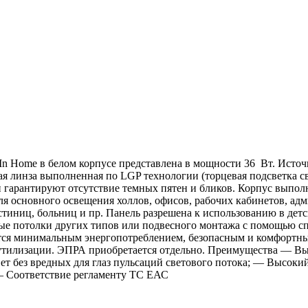
n Home в белом корпусе представлена в мощности 36 Вт. Источ
ая линза выполненная по LGP технологии (торцевая подсветка 
и гарантируют отсутствие темных пятен и бликов. Корпус выпол
ля основного освещения холлов, офисов, рабочих кабинетов, а
остиниц, больниц и пр. Панель разрешена к использованию в де
ые потолки других типов или подвесного монтажа с помощью с
ся минимальным энергопотреблением, безопасным и комфортным 
ой утилизации. ЭПРА приобретается отдельно. Преимущества — 
т без вредных для глаз пульсаций светового потока; — Высок
— Соответствие регламенту ТС ЕАС