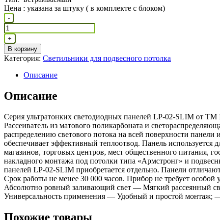
Цена : указана за штуку ( в комплекте с блоком)
Количество
-
товара
Панель
+
светодиодная
В корзину
ультратонкая
Категория:
Светильники для подвесного потолка
ОПАЛ
LP-
Описание
02-
SLIM
Описание
36Вт
230В
Серия ультратонких светодиодных панелей LP-02-SLIM от ТМ I
Рассеиватель из матового поликарбоната и светораспределяющ
распределению светового потока на всей поверхности панели 
обеспечивает эффективный теплоотвод. Панель используется д
магазинов, торговых центров, мест общественного питания, г
накладного монтажа под потолки типа «Армстронг» и подвесн
панелей LP-02-SLIM приобретается отдельно. Панели отличают
Срок работы не менее 30 000 часов. Прибор не требует особ
Абсолютно ровный заливающий свет — Мягкий рассеянный све
Универсальность применения — Удобный и простой монтаж; 
Похожие товары