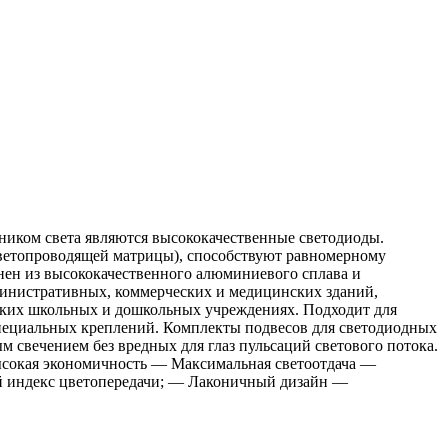
ником света являются высококачественные светодиоды.
светопроводящей матрицы), способствуют равномерному
нен из высококачественного алюминиевого сплава и
дминистративных, коммерческих и медицинских зданий,
тских школьных и дошкольных учреждениях. Подходит для
пециальных креплений. Комплекты подвесов для светодиодных
свечением без вредных для глаз пульсаций светового потока.
Высокая экономичность — Максимальная светоотдача —
ий индекс цветопередачи; — Лаконичный дизайн —