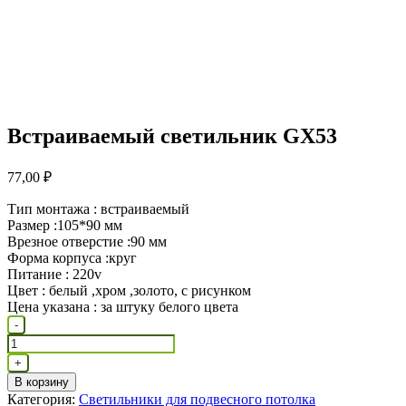
Встраиваемый светильник GX53
77,00
₽
Тип монтажа : встраиваемый
Размер :105*90 мм
Врезное отверстие :90 мм
Форма корпуса :круг
Питание : 220v
Цвет : белый ,хром ,золото, с рисунком
Цена указана : за штуку белого цвета
Количество
-
товара
Встраиваемый
+
светильник
В корзину
GX53
Категория:
Светильники для подвесного потолка