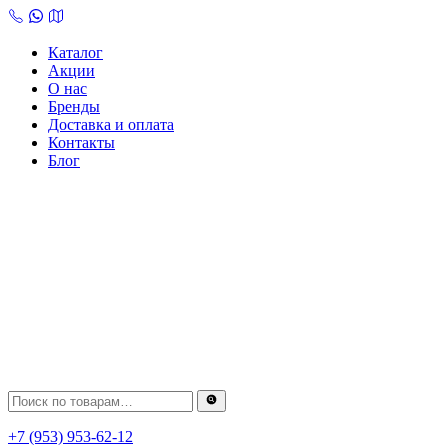
Skip
to
content
Каталог
Акции
О нас
Бренды
Доставка и оплата
Контакты
Блог
+7 (953) 953-62-12