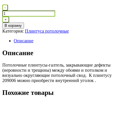
Количество
-
товара
Плинтус
+
потолочный
В корзину
209006
Категория:
Плинтуса потолочные
с
уголком
Описание
Описание
Потолочные плинтусы-галтель, закрывающие дефекты
(неровности и трещины) между обоями и потолком и
визуально округляющие потолочный свод. К плинтусу
209006 можно приобрести внутренний уголок .
Похожие товары