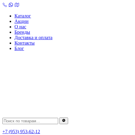
Skip
to
content
Каталог
Акции
О нас
Бренды
Доставка и оплата
Контакты
Блог
+7 (953) 953-62-12