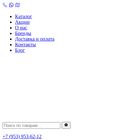
Skip
to
content
Каталог
Акции
О нас
Бренды
Доставка и оплата
Контакты
Блог
+7 (953) 953-62-12