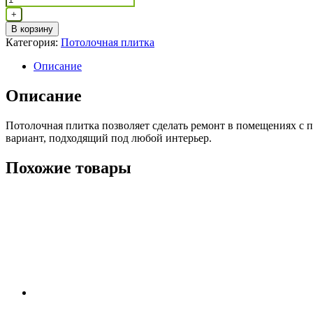
Плита
+
Бал
В корзину
зеленый,
Категория:
Потолочная плитка
голубой,бежево-
розовый
Описание
Описание
Потолочная плитка позволяет сделать ремонт в помещениях с 
вариант, подходящий под любой интерьер.
Похожие товары