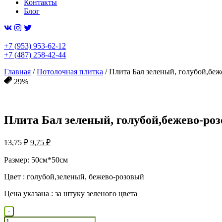
Контакты
Блог
+7 (953) 953-62-12
+7 (487) 258-42-44
Главная
/
Потолочная плитка
/ Плита Бал зеленый, голубой,бе
29%
Плита Бал зеленый, голубой,бежево-ро
Первоначальная
Текущая
13,75
₽
9,75
₽
цена
цена:
составляла
Размер: 50см*50см
9,75 ₽.
13,75 ₽.
Цвет : голубой,зеленый, бежево-розовый
Цена указана : за штуку зеленого цвета
Количество
-
товара