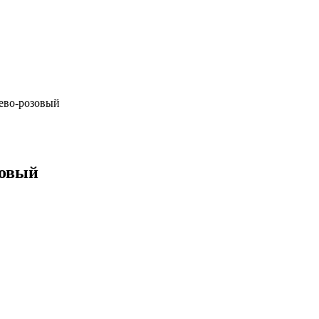
жево-розовый
зовый