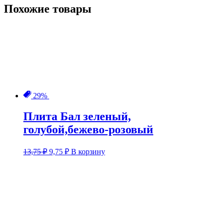
Похожие товары
29%
Плита Бал зеленый,
голубой,бежево-розовый
Первоначальная
Текущая
13,75
₽
9,75
₽
В корзину
цена
цена:
составляла
9,75 ₽.
13,75 ₽.