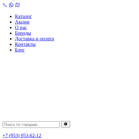
Skip
to
content
Каталог
Акции
О нас
Бренды
Доставка и оплата
Контакты
Блог
+7 (953) 953-62-12