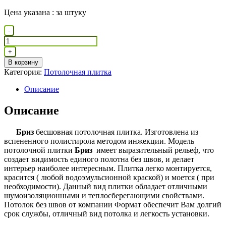
Цена указана : за штуку
Количество
-
товара
Плита
+
Бриз
В корзину
Категория:
Потолочная плитка
Описание
Описание
Бриз
бесшовная потолочная плитка. Изготовлена из
вспененного полистирола методом инжекции. Модель
потолочной плитки
Бриз
имеет выразительный рельеф, что
создает видимость единого полотна без швов, и делает
интерьер наиболее интересным. Плитка легко монтируется,
красится ( любой водоэмульсионной краской) и моется ( при
необходимости). Данный вид плитки обладает отличными
шумоизоляционными и теплосберегающими свойствами.
Потолок без швов от компании Формат обеспечит Вам долгий
срок службы, отличный вид потолка и легкость установки.